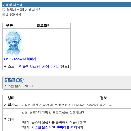
이볼빙 시스템
[이볼빙시스템] 가상 세계2
레벨 100이상
구분
필요조건
! NPC ESS과 대화하기
퀘스트
[이볼빙시스템] 가상 세계1
(완료)

시스템 몬스터N1 
0
상태
정보
시작가능
아직은 낯선 가상 세계, 무엇부터 하면 좋을지 ESS에게 물어보자.
일단, 링크1의 워밍업 프로그램을 진행해보자.

진행중
1단계. 
몬스터 생성기를 클릭해서 작동
시킨 후, 

2단계. 
시스템 몬스터N1 10마리를 처치
하자.