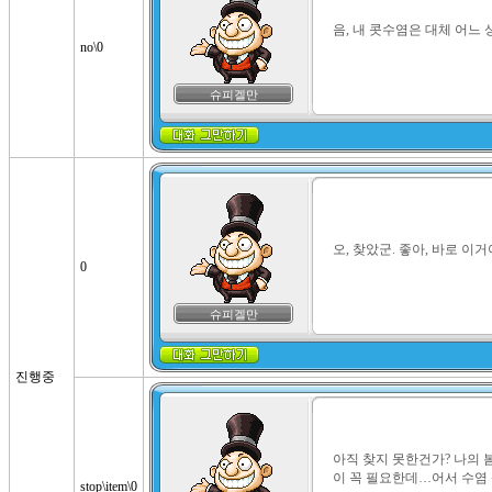
음, 내 콧수염은 대체 어느 
no\0
슈피겔만
오, 찾았군. 좋아, 바로 이거
0
슈피겔만
진행중
아직 찾지 못한건가? 나의 
이 꼭 필요한데…어서 수염
stop\item\0