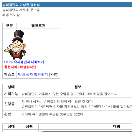
슈피겔만의 이상한 갤러리
슈피겔만의 새로운 콧수염
레벨 50이상
구분
필요조건
! NPC 슈피겔만과 대화하기
출현지역 : 에델슈타인
퀘스트
택배 상자 확인하기
(완료)
상태
정보
시작가능
슈피겔만이 어울리지 않는 수염을 달고 있다. 그에게 말을 걸어보자.
저 택배 상자는 슈피겔만의 것이 아니였던 것 같다.

진행중
완료
드디어 슈피겔만이 주문한 콧수염을 찾았다.
상태
상황
대화