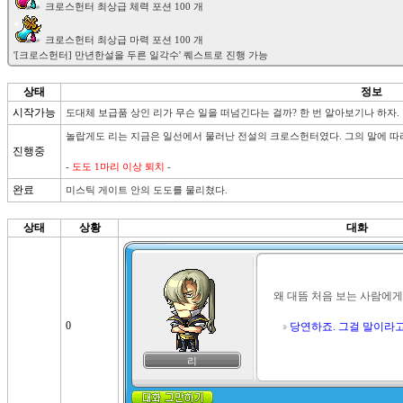
 크로스헌터 최상급 마력 포션 100 개

상태
정보
시작가능
도대체 보급품 상인 리가 무슨 일을 떠넘긴다는 걸까? 한 번 알아보기나 하자.
놀랍게도 리는 지금은 일선에서 물러난 전설의 크로스헌터였다. 그의 말에 따라
진행중
- 
도도 1마리 이상 퇴치
 -
완료
미스틱 게이트 안의 도도를 물리쳤다.
상태
상황
대화
왜 대뜸 처음 보는 사람에게
0
당연하죠. 그걸 말이라
리