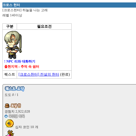
크로스 헌터
[크로스헌터] 하늘을 나는 고래
레벨 140이상
구분
필요조건
! NPC 리와 대화하기
출현지역 : 추억 속 쉼터
퀘스트
[크로스헌터] 전설의 헌터
(완료)

도도 
0
 / 1
