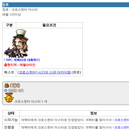
칭호
칭호 - 크로스헌터 마스터
레벨 120이상
구분
필요조건
! NPC 게렉터와 대화하기
출현지역 : 에델슈타인
퀘스트
[크로스헌터] 시간의 신관 아카이럼
(완료)
상태
정보
시작가능
게렉터에게 크로스헌터 마스터로 인정받았다. 게렉터를 찾아가서 
<크로스헌터
진행중
게렉터에게 크로스헌터 마스터로 인정받았다. 게렉터를 찾아가서 
<크로스헌터