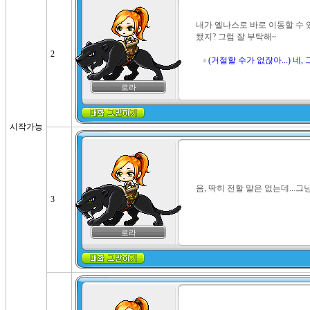
내가 엘나스로 바로 이동할 수 있
됐지? 그럼 잘 부탁해~

2
(거절할 수가 없잖아...) 
로라
시작가능
음, 딱히 전할 말은 없는데...그냥
3
로라