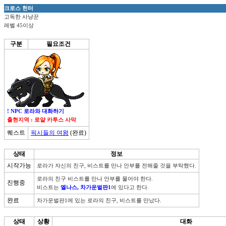
크로스 헌터
고독한 사냥꾼
레벨 45이상
구분
필요조건
! NPC 로라와 대화하기
출현지역 : 로얄 카투스 사막
퀘스트
픽시들의 여왕
(완료)
상태
정보
시작가능
로라가 자신의 친구, 비스트를 만나 안부를 전해줄 것을 부탁했다.
로라의 친구 비스트를 만나 안부를 물어야 한다.

진행중
비스트는 
엘나스, 차가운벌판1
에 있다고 한다.
완료
차가운벌판1에 있는 로라의 친구, 비스트를 만났다.  
상태
상황
대화