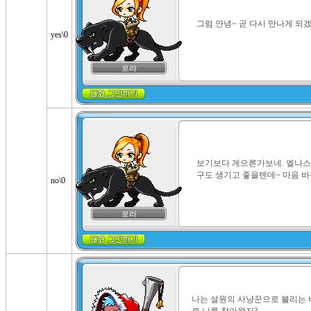
그럼 안녕~ 곧 다시 만나게 되겠
yes\0
로라
보기보다 게으른가보네. 엘나스 
구도 생기고 좋을텐데~ 마음 바뀌
no\0
로라
나는 설원의 사냥꾼으로 불리는 