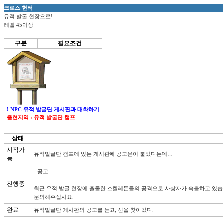
크로스 헌터
유적 발굴 현장으로!
레벨 45이상
구분
필요조건
! NPC 유적 발굴단 게시판과 대화하기
출현지역 : 유적 발굴단 캠프
상태
시작가
유적발굴단 캠프에 있는 게시판에 공고문이 붙었다는데…
능
- 공고 - 

진행중
최근 유적 발굴 현장에 출몰한 스켈레톤들의 공격으로 사상자가 속출하고 있습니
문의해주십시요.
완료
유적발굴단 게시판의 공고를 듣고, 샨을 찾아갔다.