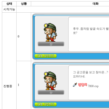
상태
상황
대화
시작가능
후우. 좀처럼 발굴 속도가 
로?
0
샨
그 공고문을 보고 찾아온...?
요하다네.

1
진행중
 7800 exp
샨