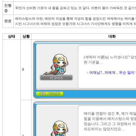
진행
무언가 신비한 기운이 내 몸을 감싸고 있는 것 같다. 어쩐지 몸이 가벼워진 것 같기
중
레지스탕스와 아란, 에반의 각성을 통해 각성의 힘을 성장시킨 여제께서는 메이플 
완료
시킨 시그너스의 여제의 성장은 모험가와 시그너스 기사단에게도 영향을 미치게 되
상태
상황
대화
(캐릭터 이름)
님 느끼셨나요? 당
한 기운을…

0
여제님?...저에게…무슨 일이
시그너스
메이플 연합이 생긴 후, 제가 제일
힘을 이용해서 레지스탕스와 영
었습니다. 그리고 그 과정에서 저 
의도하지는 않았지만요…
