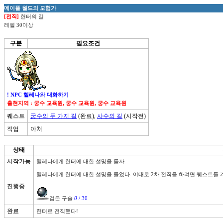
메이플 월드의 모험가
[전직]
헌터의 길
레벨 30이상
구분
필요조건
! NPC 헬레나와 대화하기
출현지역 : 궁수 교육원, 궁수 교육원, 궁수 교육원
퀘스트
궁수의 두 가지 길
(완료),
사수의 길
(시작전)
직업
아처
상태
시작가능
헬레나에게 헌터에 대한 설명을 듣자.
헬레나에게 헌터에 대한 설명을 들었다. 이대로 2차 전직을 하려면 퀘스트를 계
진행중
검은 구슬 
0
 / 30
완료
헌터로 전직했다!