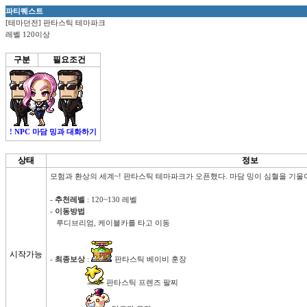
파티퀘스트
[테마던전] 판타스틱 테마파크
레벨 120이상
구분
필요조건
! NPC 마담 밍과 대화하기
상태
정보
모험과 환상의 세계~! 판타스틱 테마파크가 오픈했다. 마담 밍이 심혈을 기울
- 
추천레벨
 : 120~130 레벨

- 
이동방법
   루디브리엄, 케이블카를 타고 이동

시작가능
- 
최종보상
 : 
 판타스틱 베이비 훈장

 판타스틱 프렌즈 팔찌
