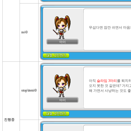
무섭다면 잠깐 쉬면서 마음
no\0
마이
아직 
슬라임 3마리
를 퇴치하
오지 못한 것 같은데? 가지
stop\item\0
해 가면서 사냥하는 것도 좋
마이
진행중