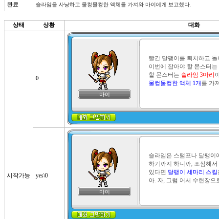
완료
슬라임을 사냥하고 물컹물컹한 액체를 가져와 마이에게 보고했다.
상태
상황
대화
빨간 달팽이를 퇴치하고 돌아
이번에 잡아야 할 몬스터는 
할 몬스터는 
슬라임 3마리
0
물컹물컹한 액체 1개
를 가져
마이
슬라임은 스텀프나 달팽이에
하기까지 하니까, 조심해서 
있다면 
달팽이 세마리 스킬
시작가능
yes\0
아. 자, 그럼 어서 수련장으
마이