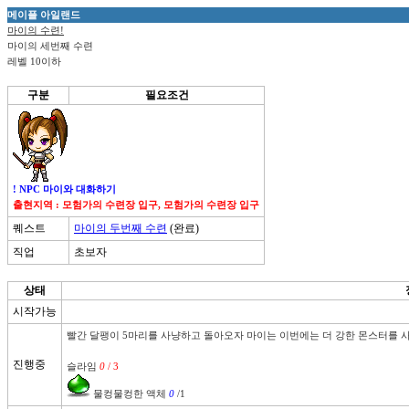
메이플 아일랜드
마이의 수련!
마이의 세번째 수련
레벨 10이하
구분
필요조건
! NPC 마이와 대화하기
출현지역 : 모험가의 수련장 입구, 모험가의 수련장 입구
퀘스트
마이의 두번째 수련
(완료)
직업
초보자
상태
시작가능
빨간 달팽이 5마리를 사냥하고 돌아오자 마이는 이번에는 더 강한 몬스터를 사
진행중
슬라임 
0
 / 3
 물컹물컹한 액체 
0
/1 