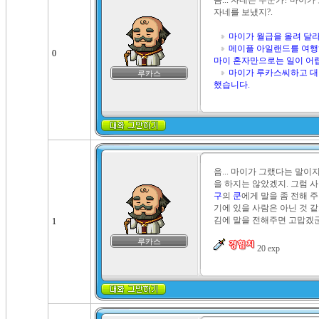
음... 자네는 누군가? 마이가
자네를 보냈지?.

마이가 월급을 올려 달
메이플 아일랜드를 여행
0
마이 혼자만으로는 일이 어
마이가 루카스씨하고 대
루카스
했습니다.
음... 마이가 그랬다는 말이
을 하지는 않았겠지. 그럼 
구
의 
쿤
에게 말을 좀 전해 주
기에 있을 사람은 아닌 것 같
김에 말을 전해주면 고맙겠군.
1
루카스
 20 exp