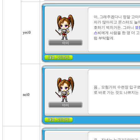
아, 그래주겠다니 정말 고마
자가 많아지고 몬스터도 늘
호하기 벅차거든. 그러니 
모
yes\0
스
씨에게 사람을 한 명 더 
럼 부탁할게.
마이
음... 모험가의 수련장 입구로
로 바로 가는 것도 나쁘지는
no\0
마이