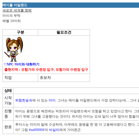
메이플 아일랜드
새로운 세계를 향해
마이의 부탁
레벨 10이하
구분
필요조건
! NPC 마이와 대화하기
출현지역 : 모험가의 수련장 입구, 모험가의 수련장 입구
직업
초보자
상태
시작
위험한숲속
에 서 있는 
마이
. 그녀는 메이플 아일랜드에서 가장 강하다는데... 그녀 
가능
진행
마이는 용병으로 예전에는 빅토리아 아일랜드에서 모험을 하고 있었다고 한다. 그
중
하기 위해 그녀를 고용했다는 것이다. 하지만 마이는 요새 일이 너무 많아서 힘들다고
루카스는 마이의 말에 수긍하며, 아무래도 용병을 한 명 더 고용해야겠다고 했다. 
완료
아? 그럼 
#m60000#
의 
바실리
에게 가야겠군.