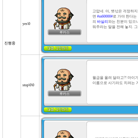
고맙네. 아, 뱃삯은 걱정하
면 
#m60000#
로 가야 한다는 것
의 
바실리
와는 친분이 있으니
yes\0
워주라는 말을 전해 놓지. 
루카스
진행중
월급을 올려 달라고?! 마이가
이름으로 사기라도 치려는 거
stop\0\0
루카스