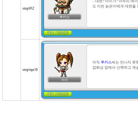
...대련? 마이가? 아무리 
도 이런 늙은이에게 대련을 청
stop\0\2
루카스
아직 
루카스
씨는 만나지 못한
잡화상 앞에서 산책하고 계실 
stop\npc\0
마이