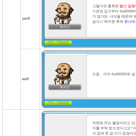
그렇다면 흉폭한 
빨간 달팽
수련장 입구부터 #m6000
가 많거든. 녀석들 때문에 
yes\0
같으니 퇴치한 후에 
유나
에
루카스
으음... 아직 #m60000#로
no\0
루카스
저한테 무슨 볼일이라고 있
치를 부탁 받으셨다고요? 
서 집에 못 갈 리가 없잖아