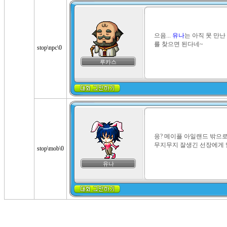
으음... 
유나
는 아직 못 만난 
를 찾으면 된다네~
stop\npc\0
루카스
응? 메이플 아일랜드 밖으로
무지무지 잘생긴 선장에게 
stop\mob\0
유나