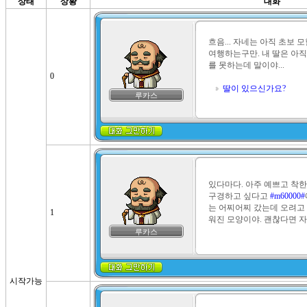
상태
상황
대화
흐음... 자네는 아직 초보
여행하는구만. 내 딸은 아
를 못하는데 말이야...

0
딸이 있으신가요?
루카스
있다마다. 아주 예쁘고 착한
구경하고 싶다고 
#m60000#
는 어찌어찌 갔는데 오려고
1
워진 모양이야. 괜찮다면 
루카스
시작가능