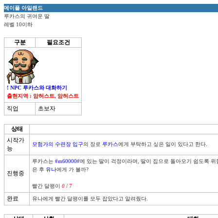
메이플 아일랜드
루카스의 귀여운 딸
레벨 10이하
구분
필요조건
! NPC 루카스와 대화하기
출현지역 : 암허스트, 암허스트
직업
초보자
상태
시작가
모험가의 수련장 입구
의 장로 
루카스
에게 부탁하고 싶은 일이 있다고 한다. 
능
루카스는 
#m60000#
에 있는 딸이 걱정이라며, 딸이 집으로 돌아오기 쉽도록 위
은 후 
유나
에게 가 볼까?  

진행중
빨간 달팽이 
0
 / 7 
완료
유나에게 빨간 달팽이를 모두 잡았다고 알려줬다.