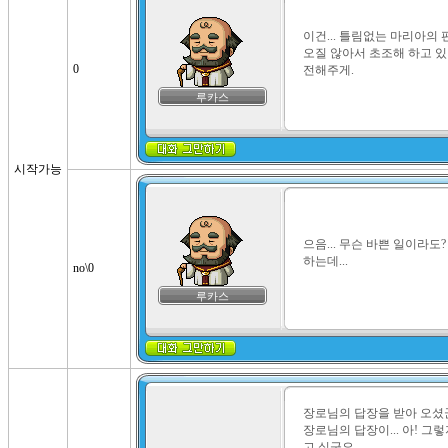
이건... 틀림없는 마리아의 편
오질 않아서 초조해 하고 있던
0
전해주게.
루카스
시작가능
으음... 무슨 바쁜 일이라도
하는데...
no\0
루카스
장로님의 답장을 받아 오셨군요
장로님의 답장이... 아! 그
고 싶군요.
