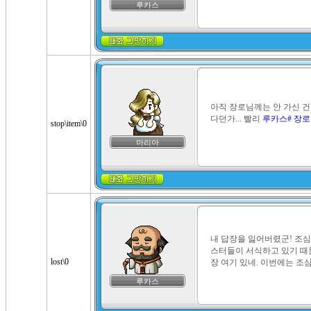
루카스
아직 장로님께는 안 가신 
다던가... 빨리 
루카스# 장로
stop\item\0
마리아
내 답장을 잃어버렸군! 조심
스터들이 서식하고 있기 때문
lost\0
장 여기 있네. 이번에는 조
루카스