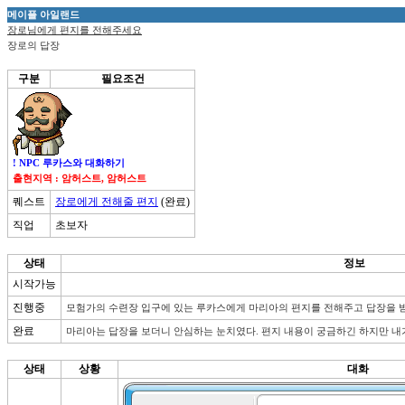
메이플 아일랜드
장로님에게 편지를 전해주세요
장로의 답장
구분
필요조건
! NPC 루카스와 대화하기
출현지역 : 암허스트, 암허스트
퀘스트
장로에게 전해줄 편지
(완료)
직업
초보자
상태
정보
시작가능
진행중
모험가의 수련장 입구에 있는 루카스에게 마리아의 편지를 전해주고 답장을 받
완료
마리아는 답장을 보더니 안심하는 눈치였다. 편지 내용이 궁금하긴 하지만 내가
상태
상황
대화